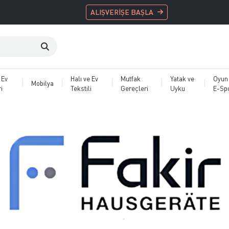
ALIŞVERİŞE BAŞLA
 Ev
Halı ve Ev
Mutfak
Yatak ve
Oyun
Mobilya
i
Tekstili
Gereçleri
Uyku
E-Sp