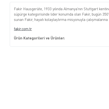
Fakir Hausgeräte, 1933 yılında Almanya'nın Stuttgart kentind
süpürge kategorisinde lider konumda olan Fakir, bugün 350'ni
sunan Fakir, hayatı kolaylaştırma misyonuyla çalışmaların
fakir.com.tr
Ürün Kategorileri ve Ürünler:
Elektrikli Ev Aletleri:
Elektrikli Süpürgeler:
Toz Torbasız Süpürge
Toz Torbalı Süpürge
Robot Süpürge
Şarjlı Dikey Süpürge
Kablolu Dikey Süpürge
Buharlı Temizleyici
Islak & Kuru Şarjlı Süpürge
Halı Koltuk Leke Çıkarma Makineleri
Cam Temizleme Robotu