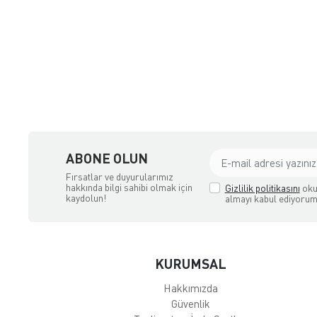
Ütüler:
Buharlı Ütü
Buhar Kazanlı Ütü
Elektrikli Mutfak Aletleri:
İçecek Hazırlama Ürünleri:
Çay Makinesi
Su Isıtıcısı & Kettle
şya, Halı ve Züccaciye Mağazası
Türk Kahvesi Makinesi
Filtre Kahve Makinesi
Süt Köpürtücü
ABONE OLUN
Kahve Öğütücü
Fırsatlar ve duyurularımız
Yemek Hazırlama Gereçleri:
hakkında bilgi sahibi olmak için
Gizlilik politikasını
oku
kaydolun!
almayı kabul ediyorum
El Blenderi
El Mikseri
Doğrayıcı & Rondo
Mutfak Şefi
KURUMSAL
Meyve Sıkacağı
Smoothie Blender
Hakkımızda
Mutfak Tartısı
Güvenlik
Kıyma Makinesi