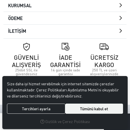
KURUMSAL
ÖDEME
İLETİŞİM
GÜVENLİ
İADE
ÜCRETSİZ
ALIŞVERİŞ
GARANTİSİ
KARGO
256bit SSL ile
14 gün içinde iade
250 TL ve üzeri
güvendesiniz
garantisi
alışverişlerinizde
Size daha iyi hizmet verebilmek için internet sitemizde çerezler
© 2023
Özkervan AVM
. Tüm hakları saklıdır.
kullanılmaktadır. Çerez Politikaları Aydınlatma Metni’ni okuyabilir
ve dilerseniz tercihlerinizi değiştirebilirsiniz.
Tercihleri ayarla
Tümünü kabul et
Site tasarımı tarafımızdan yapılmıştır.
0
0
Gizlilik ve Çerez Politikası
MENÜ
ARAMA
ÜYELIK
FAVORILERIM
SEPETIM