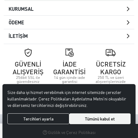
KURUMSAL
ÖDEME
İLETİŞİM
GÜVENLİ
İADE
ÜCRETSİZ
ALIŞVERİŞ
GARANTİSİ
KARGO
256bit SSL ile
14 gün içinde iade
250 TL ve üzeri
güvendesiniz
garantisi
alışverişlerinizde
Size daha iyi hizmet verebilmek için internet sitemizde çerezler
© 2023
Özkervan AVM
. Tüm hakları saklıdır.
kullanılmaktadır. Çerez Politikaları Aydınlatma Metni’ni okuyabilir
ve dilerseniz tercihlerinizi değiştirebilirsiniz.
Tercihleri ayarla
Tümünü kabul et
Site tasarımı tarafımızdan yapılmıştır.
0
0
Gizlilik ve Çerez Politikası
MENÜ
ARAMA
ÜYELIK
FAVORILERIM
SEPETIM