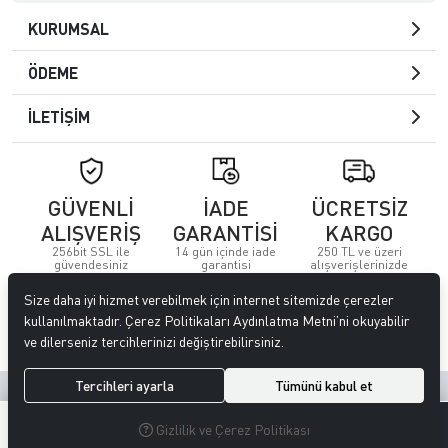
KURUMSAL
ÖDEME
İLETİŞİM
GÜVENLİ
İADE
ÜCRETSİZ
ALIŞVERİŞ
GARANTİSİ
KARGO
256bit SSL ile
14 gün içinde iade
250 TL ve üzeri
güvendesiniz
garantisi
alışverişlerinizde
Size daha iyi hizmet verebilmek için internet sitemizde çerezler
© 2023
Özkervan AVM
. Tüm hakları saklıdır.
kullanılmaktadır. Çerez Politikaları Aydınlatma Metni’ni okuyabilir
ve dilerseniz tercihlerinizi değiştirebilirsiniz.
Tercihleri ayarla
Tümünü kabul et
Site tasarımı tarafımızdan yapılmıştır.
0
0
Gizlilik ve Çerez Politikası
MENÜ
ARAMA
ÜYELIK
FAVORILERIM
SEPETIM