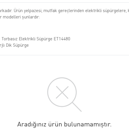
 markadır. Ürün yelpazesi, mutfak gereçlerinden elektrikli süpürgelere,
r modelleri şunlardır:
Torbasız Elektrikli Süpürge ET14480
jlı Dik Süpürge
ender Seti
tleri
özü
ineleri
Aradığınız ürün bulunamamıştır.
si