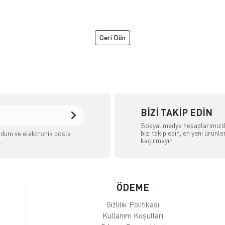
akineleri
Geri Dön
 tasarımlı saç kurutma makineleri
iriciler
buharlı ütüler
le ev işlerini daha pratik ve keyifli hale getirmeyi hedeflemektedir. Ü
BIZI TAKIP EDIN
om.tr/
Sosyal medya hesaplarımız
bizi takip edin, en yeni ürünle
dum ve elektronik posta
kaçırmayın!
.
de Er Yavuz Bahar Sokak No:7
ÖDEME
arını kaliteli ürünlerle karşılayabilirsiniz.
Gizlilik Politikası
Kullanım Koşulları