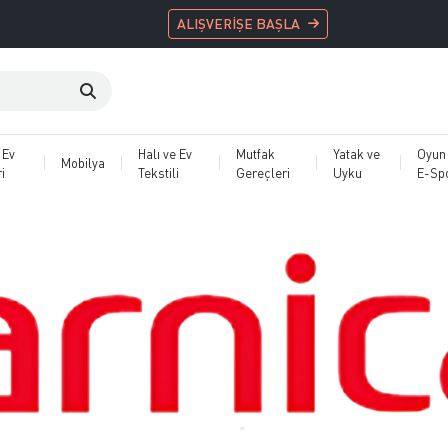
ALIŞVERİŞE BAŞLA
 Ev
Halı ve Ev
Mutfak
Yatak ve
Oyun
Mobilya
i
Tekstili
Gereçleri
Uyku
E-Sp