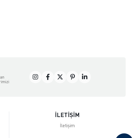
rünler hakkında daha detaylı bilgi ve güncel kampanyalar için
dan
rimizi
İLETİŞİM
İletişim