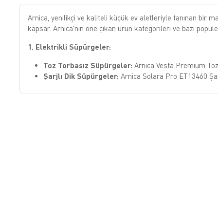
Arnica, yenilikçi ve kaliteli küçük ev aletleriyle tanınan bir
kapsar. Arnica'nın öne çıkan ürün kategorileri ve bazı popüle
1. Elektrikli Süpürgeler:
Toz Torbasız Süpürgeler:
Arnica Vesta Premium Toz 
Şarjlı Dik Süpürgeler:
Arnica Solara Pro ET13460 Şar
2. Yiyecek Hazırlama Ürünleri:
Doğrayıcılar:
Arnica Diva Trend Pro Rose Doğrayıcı Bl
Blender Setleri:
Farklı fonksiyonlara sahip blender se
3. Pişirme ve Kızartma Ürünleri:
Airfryer:
Arnica Airfryer & Grill Izgara Sıcak Hava Frit
Tost Makineleri:
Çeşitli boyut ve özelliklerde tost mak
4. İçecek Hazırlama Ürünleri:
Kahve Makineleri:
Köpüklü Pro Türk Kahvesi Makine