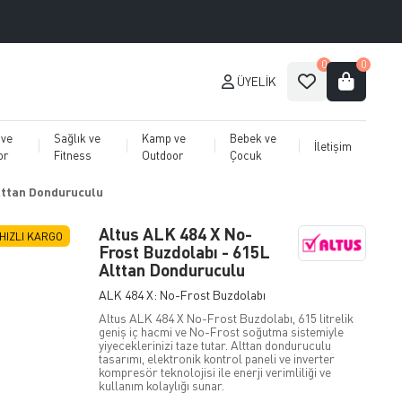
0
0
ÜYELIK
 ve
Sağlık ve
Kamp ve
Bebek ve
İletişim
or
Fitness
Outdoor
Çocuk
lttan Donduruculu
Altus ALK 484 X No-
HIZLI KARGO
Frost Buzdolabı - 615L
Alttan Donduruculu
ALK 484 X: No-Frost Buzdolabı
Altus ALK 484 X No-Frost Buzdolabı, 615 litrelik
geniş iç hacmi ve No-Frost soğutma sistemiyle
yiyeceklerinizi taze tutar. Alttan donduruculu
tasarımı, elektronik kontrol paneli ve inverter
kompresör teknolojisi ile enerji verimliliği ve
kullanım kolaylığı sunar.