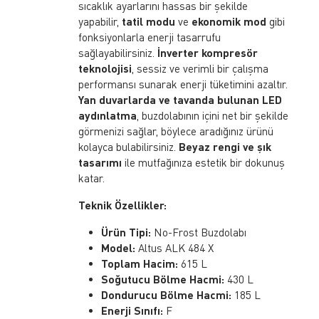
sıcaklık ayarlarını hassas bir şekilde
yapabilir,
tatil modu
ve
ekonomik mod
gibi
fonksiyonlarla enerji tasarrufu
sağlayabilirsiniz.
İnverter kompresör
teknolojisi
, sessiz ve verimli bir çalışma
performansı sunarak enerji tüketimini azaltır.
Yan duvarlarda ve tavanda bulunan LED
aydınlatma
, buzdolabının içini net bir şekilde
görmenizi sağlar, böylece aradığınız ürünü
kolayca bulabilirsiniz.
Beyaz rengi ve şık
tasarımı
ile mutfağınıza estetik bir dokunuş
katar.
Teknik Özellikler:
Ürün Tipi:
No-Frost Buzdolabı
Model:
Altus ALK 484 X
Toplam Hacim:
615 L
Soğutucu Bölme Hacmi:
430 L
Dondurucu Bölme Hacmi:
185 L
Enerji Sınıfı:
F