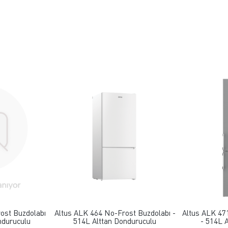
 EKLE
FAVORILERE EKLE
ost Buzdolabı
Altus ALK 464 No-Frost Buzdolabı -
Altus ALK 47
nduruculu
514L Alttan Donduruculu
- 514L 