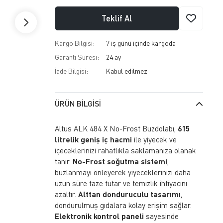
Teklif Al
Kargo Bilgisi:
7 iş günü içinde kargoda
Garanti Süresi:
24 ay
İade Bilgisi:
ÜRÜN BILGISI
Altus ALK 484 X No-Frost Buzdolabı,
615
litrelik geniş iç hacmi
ile yiyecek ve
içeceklerinizi rahatlıkla saklamanıza olanak
tanır.
No-Frost soğutma sistemi
,
buzlanmayı önleyerek yiyeceklerinizi daha
uzun süre taze tutar ve temizlik ihtiyacını
azaltır.
Alttan donduruculu tasarımı
,
dondurulmuş gıdalara kolay erişim sağlar.
Elektronik kontrol paneli
sayesinde