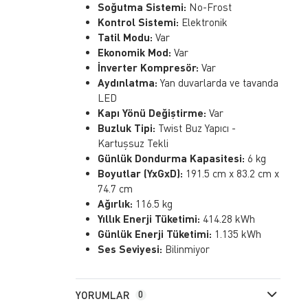
Soğutma Sistemi:
No-Frost
Kontrol Sistemi:
Elektronik
Tatil Modu:
Var
Ekonomik Mod:
Var
İnverter Kompresör:
Var
Aydınlatma:
Yan duvarlarda ve tavanda
LED
Kapı Yönü Değiştirme:
Var
Buzluk Tipi:
Twist Buz Yapıcı -
Kartuşsuz Tekli
Günlük Dondurma Kapasitesi:
6 kg
Boyutlar (YxGxD):
191.5 cm x 83.2 cm x
74.7 cm
Ağırlık:
116.5 kg
Yıllık Enerji Tüketimi:
414.28 kWh
Günlük Enerji Tüketimi:
1.135 kWh
Ses Seviyesi:
Bilinmiyor
YORUMLAR
0