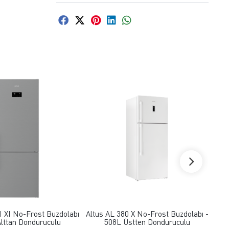
FAVORILERE EKLE
FAVORILERE EKLE
1 XI No-Frost Buzdolabı
Altus AL 380 X No-Frost Buzdolabı -
Alt
Alttan Donduruculu
508L Üstten Donduruculu