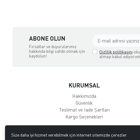
ABONE OLUN
Fırsatlar ve duyurularımız
hakkında bilgi sahibi olmak için
Gizlilik politikasını
oku
kaydolun!
almayı kabul ediyorum
KURUMSAL
Hakkımızda
Güvenlik
Teslimat ve İade Şartları
Kargo Seçenekleri
Size daha iyi hizmet verebilmek için internet sitemizde çerezler