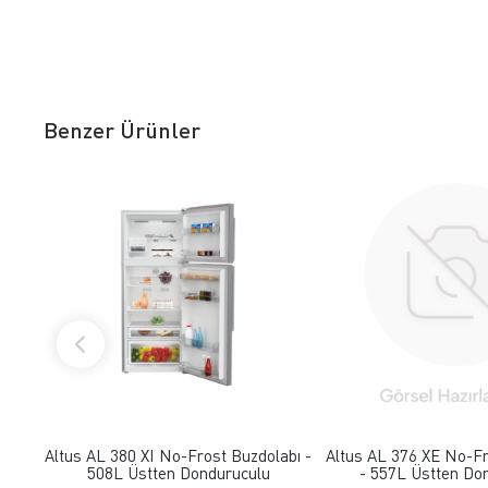
Benzer Ürünler
FAVORILERE EKLE
FAVORILERE
Altus AL 380 XI No-Frost Buzdolabı -
Altus AL 376 XE No-Fr
508L Üstten Donduruculu
- 557L Üstten Do