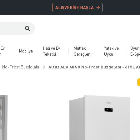
ALIŞVERİŞE BAŞLA
 Ev
Halı ve Ev
Mutfak
Yatak ve
Oyun
Mobilya
i
Tekstili
Gereçleri
Uyku
E-Sp
No-Frost Buzdolabı
Altus ALK 484 X No-Frost Buzdolabı - 615L A