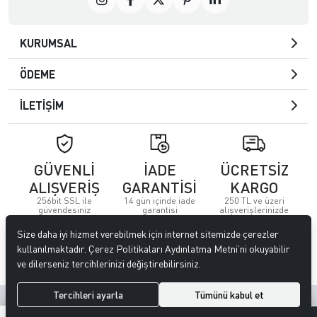
KURUMSAL
ÖDEME
İLETİŞİM
GÜVENLİ
İADE
ÜCRETSİZ
ALIŞVERİŞ
GARANTİSİ
KARGO
256bit SSL ile
14 gün içinde iade
250 TL ve üzeri
güvendesiniz
garantisi
alışverişlerinizde
Size daha iyi hizmet verebilmek için internet sitemizde çerezler
© 2023
Özkervan AVM
. Tüm hakları saklıdır.
kullanılmaktadır. Çerez Politikaları Aydınlatma Metni’ni okuyabilir
ve dilerseniz tercihlerinizi değiştirebilirsiniz.
Tercihleri ayarla
Tümünü kabul et
Site tasarımı tarafımızdan yapılmıştır.
0
0