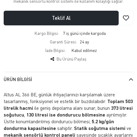
mekanik sensörlü kontrol sistemi ile kullanım kolaylığı sağlar.
Teklif Al
Kargo Bilgisi:
7 iş günü içinde kargoda
Garanti Süresi:
24 ay
İade Bilgisi:
Bu Ürünü Paylaş
ÜRÜN BILGISI
Altus AL 366 BE, günlük ihtiyaçlarınızı karşılamak üzere
tasarlanmış, fonksiyonel ve estetik bir buzdolabıdır.
Toplam 503
litrelik hacmi
ile geniş depolama alanı sunar; bunun
373 litresi
soğutucu
,
130 litresi ise dondurucu bölmesine
ayrılmıştır.
Üstte konumlandırılmış dondurucu bölmesi,
5.2 kg/gün
dondurma kapasitesine
sahiptir.
Statik soğutma sistemi
ve
mekanik sensörlü kontrol paneli
sayesinde sıcaklık ayarlarını