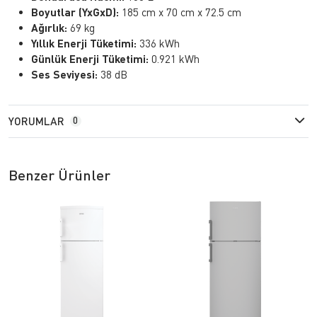
Boyutlar (YxGxD):
185 cm x 70 cm x 72.5 cm
Ağırlık:
69 kg
Yıllık Enerji Tüketimi:
336 kWh
Günlük Enerji Tüketimi:
0.921 kWh
Ses Seviyesi:
38 dB
YORUMLAR
0
Benzer Ürünler