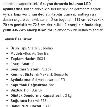
kolaylıkla yapabilirsiniz.
Sol yan duvarda bulunan LED
aydınlatma
, buzdolabının içini net bir şekilde görmenizi sağlar.
Ayrıca,
kapı yönünün değiştirilebilir olması
, mutfağınızın
düzenine göre esneklik sunar. Ürün boyutları:
185 cm yükseklik
,
70 cm genişlik
ve
72.5 cm derinlik
tir.
E enerji sınıfında
olup,
yıllık 336 kWh enerji tüketimi
ile ekonomik bir kullanım sağlar.
Teknik Özellikler:
Ürün Tipi:
Statik Buzdolabı
Model:
Altus AL 366 BE
Toplam Hacim:
503 L
Enerji Sınıfı:
E
Soğutma Sistemi:
Statik
Kontrol Sistemi:
Mekanik Sensörlü
Aydınlatma:
Sol yan duvarda LED
Kapı Yönü Değiştirme:
Var
Buzluk Tipi:
Buzluk
Günlük Dondurma Kapasitesi:
5.2 kg
Soğutucu Hacmi:
373 L
Dondurucu Hacmi:
130 L