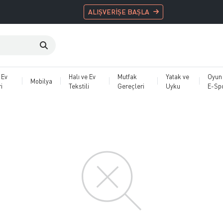
ALIŞVERİŞE BAŞLA
 Ev
Halı ve Ev
Mutfak
Yatak ve
Oyun
Mobilya
i
Tekstili
Gereçleri
Uyku
E-Sp