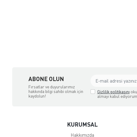
şya, Halı ve Züccaciye Mağazası
ABONE OLUN
Fırsatlar ve duyurularımız
hakkında bilgi sahibi olmak için
Gizlilik politikasını
oku
kaydolun!
almayı kabul ediyorum
KURUMSAL
Hakkımızda