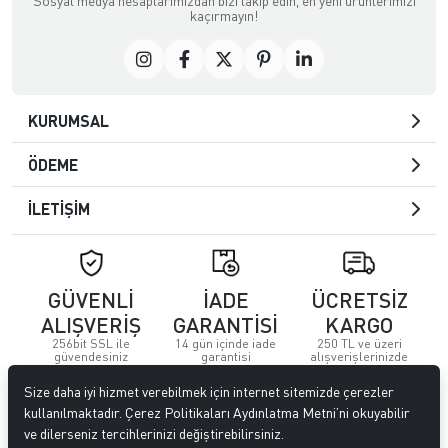
Sosyal medya hesaplarımızdan bizi takip edin, en yeni ürünlerimizi
kaçırmayın!
KURUMSAL
ÖDEME
İLETİŞİM
GÜVENLİ
İADE
ÜCRETSİZ
ALIŞVERİŞ
GARANTİSİ
KARGO
256bit SSL ile
14 gün içinde iade
250 TL ve üzeri
güvendesiniz
garantisi
alışverişlerinizde
Size daha iyi hizmet verebilmek için internet sitemizde çerezler
© 2023
Özkervan AVM
. Tüm hakları saklıdır.
kullanılmaktadır. Çerez Politikaları Aydınlatma Metni’ni okuyabilir
ve dilerseniz tercihlerinizi değiştirebilirsiniz.