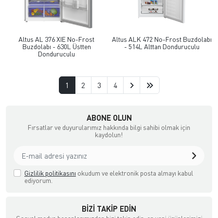
Altus AL 376 XIE No-Frost
Altus ALK 472 No-Frost Buzdolabı
Buzdolabı - 630L Üstten
- 514L Alttan Donduruculu
Donduruculu
1
2
3
4
şya, Halı ve Züccaciye Mağazası
ABONE OLUN
Fırsatlar ve duyurularımız hakkında bilgi sahibi olmak için
kaydolun!
Gizlilik politikasını
okudum ve elektronik posta almayı kabul
ediyorum.
BIZI TAKIP EDIN