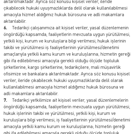
aktarılmaktadır. Ayrıca söz konusu kişisel veriler, ileride
çıkabilecek hukuki uyuşmazlıklarda delil olarak kullanılabilmesi
amacıyla hizmet aldığımız hukuk bürosuna ve adli makamlara
aktarılabilir.
6.
Tedarikçi çalışanımıza ait kişisel veriler, yasal düzenlemenin
öngördüğü kapsamda, faaliyetlerin mevzuata uygun yürütülmesi,
yetkili kişi, kurum ve kuruluşlara bilgi verilmesi, hukuk işlerinin
takibi ve yürütülmesi iş faaliyetlerinin yürütülmesi/denetimi
amaçlarıyla yetkili kamu kurum ve kuruluşlarına; hizmetin gereği
gibi ifa edilebilmesi amacıyla gerekli olduğu ölçüde topluluk
şirketlerine, kargo şirketlerine, tedarikçilere, mali müşavirlik
ofisimize ve bankalara aktarılmaktadır. Ayrıca söz konusu kişisel
veriler, ileride çıkabilecek hukuki uyuşmazlıklarda delil olarak
kullanılabilmesi amacıyla hizmet aldığımız hukuk bürosuna ve
adli makamlara aktarılabilir.
7.
Tedarikçi yetkilimize ait kişisel veriler, yasal düzenlemelerin
öngördüğü kapsamda, faaliyetlerin mevzuata uygun yürütülmesi,
hukuk işlerinin takibi ve yürütülmesi, yetkili kişi, kurum ve
kuruluşlara bilgi verilmesi, iş faaliyetlerinin yürütülmesi/denetimi
amacıyla yetkili kamu kurum ve kuruluşlarına; hizmetin gereği
gibi ifa edilebilmesi amacıyla gerekli olduğu ölçüde topluluk