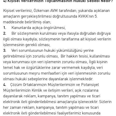
4) Kişisel Verilerinizin Toplanmasının Hukuki Sebebi Nedir?
Kişisel verileriniz, Özkervan AVM tarafından; yukarıda açıklanan
amaçların gerçekleştirilmesi doğrultusunda KVKK’nın 5.
maddesinde belirtilmiş olan;
1.
Kanunlarda açıkça öngörülmesi,
2.
Bir sözleşmenin kurulması veya ifasıyla doğrudan doğruya
ilgili olması kaydıyla; sözleşmenin taraflarına ait kişisel verilerin
işlenmesinin gerekli olması,
3.
Veri sorumlusunun hukuki yükümlülüğünü yerine
getirebilmesi için zorunlu olması, Bir hakkın tesisi, kullanılması
veya korunması için veri işlemenin zorunlu olması, İlgili kişinin
temel hak ve özgürlüklerine zarar vermemek kaydıyla, veri
sorumlusunun meşru menfaatleri için veri işlenmesinin zorunlu
olması hukuki sebeplerine dayanılarak işlenmektedir.
4.
Çözüm Ortaklarımızın Müşterilerimizin ve Potansiyel
Müşterilerimizin Kimlik ve iletişim verileri, açık rızalarına
dayanılarak reklam, kampanya, tanıtım yapılması ve ticari
elektronik ileti gönderilebilmesi amaçlarıyla işlenecektir. Sizlerin
her zaman reklam, kampanya, tanıtım yapılması ve ticari
elektronik ileti gönderilebilmesi faaliyetlerimiz konusunda