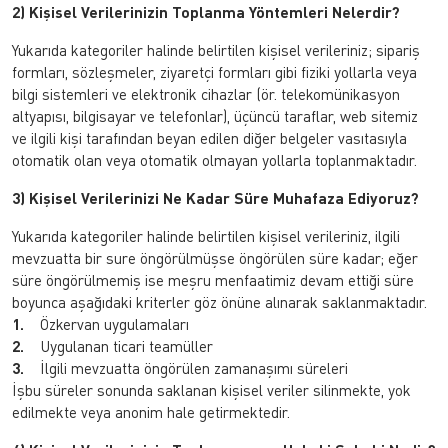
2) Kişisel Verilerinizin Toplanma Yöntemleri Nelerdir?
Yukarıda kategoriler halinde belirtilen kişisel verileriniz; sipariş
formları, sözleşmeler, ziyaretçi formları gibi fiziki yollarla veya
bilgi sistemleri ve elektronik cihazlar (ör. telekomünikasyon
altyapısı, bilgisayar ve telefonlar), üçüncü taraflar, web sitemiz
ve ilgili kişi tarafından beyan edilen diğer belgeler vasıtasıyla
otomatik olan veya otomatik olmayan yollarla toplanmaktadır.
3) Kişisel Verilerinizi Ne Kadar Süre Muhafaza Ediyoruz?
Yukarıda kategoriler halinde belirtilen kişisel verileriniz, ilgili
mevzuatta bir sure öngörülmüşse öngörülen süre kadar; eğer
süre öngörülmemiş ise meşru menfaatimiz devam ettiği süre
boyunca aşağıdaki kriterler göz önüne alınarak saklanmaktadır.
1.
Özkervan uygulamaları
2.
Uygulanan ticari teamüller
3.
İlgili mevzuatta öngörülen zamanaşımı süreleri
İşbu süreler sonunda saklanan kişisel veriler silinmekte, yok
edilmekte veya anonim hale getirmektedir.