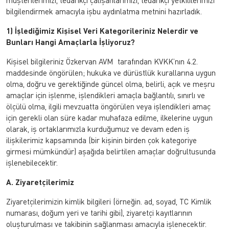
müşterilerimizi, tedarikçi çalışanlarımızı, tedarikçi yetkililerimizi
bilgilendirmek amacıyla işbu aydınlatma metnini hazırladık.
1) İşlediğimiz Kişisel Veri Kategorileriniz Nelerdir ve
Bunları Hangi Amaçlarla İşliyoruz?
Kişisel bilgileriniz Özkervan AVM tarafından KVKK’nın 4.2.
maddesinde öngörülen; hukuka ve dürüstlük kurallarına uygun
olma, doğru ve gerektiğinde güncel olma, belirli, açık ve meşru
amaçlar için işlenme, işlendikleri amaçla bağlantılı, sınırlı ve
ölçülü olma, ilgili mevzuatta öngörülen veya işlendikleri amaç
için gerekli olan süre kadar muhafaza edilme, ilkelerine uygun
olarak, iş ortaklarımızla kurduğumuz ve devam eden iş
ilişkilerimiz kapsamında (bir kişinin birden çok kategoriye
girmesi mümkündür) aşağıda belirtilen amaçlar doğrultusunda
işlenebilecektir.
A. Ziyaretçilerimiz
Ziyaretçilerimizin kimlik bilgileri (örneğin. ad, soyad, TC Kimlik
numarası, doğum yeri ve tarihi gibi), ziyaretçi kayıtlarının
oluşturulması ve takibinin sağlanması amacıyla işlenecektir.