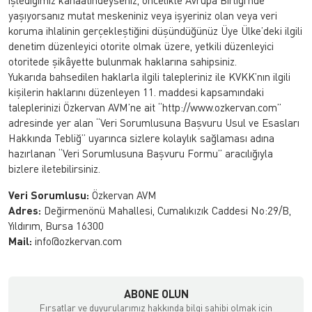
işlediğimiz kanaatindeyseniz, öncelikle Avrupa Birliği’nde
yaşıyorsanız mutat meskeniniz veya işyeriniz olan veya veri
koruma ihlalinin gerçekleştiğini düşündüğünüz Üye Ülke’deki ilgili
denetim düzenleyici otorite olmak üzere, yetkili düzenleyici
otoritede şikâyette bulunmak haklarına sahipsiniz.
Yukarıda bahsedilen haklarla ilgili talepleriniz ile KVKK’nın ilgili
kişilerin haklarını düzenleyen 11. maddesi kapsamındaki
taleplerinizi Özkervan AVM’ne ait “http://www.ozkervan.com”
adresinde yer alan “Veri Sorumlusuna Başvuru Usul ve Esasları
Hakkında Tebliğ” uyarınca sizlere kolaylık sağlaması adına
hazırlanan “Veri Sorumlusuna Başvuru Formu” aracılığıyla
bizlere iletebilirsiniz.
Veri Sorumlusu:
Özkervan AVM
Adres:
Değirmenönü Mahallesi, Cumalıkızık Caddesi No:29/B,
Yıldırım, Bursa 16300
Mail:
info@ozkervan.com
ABONE OLUN
Fırsatlar ve duyurularımız hakkında bilgi sahibi olmak için