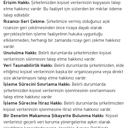
Erişim Hakkı:
Şirketimizden kişisel verilerinizin kopyasını talep
etme hakkınız vardır. Bu faaliyet için sizlerden bir miktar ödeme
talep edilebilir.
Rızanızı Geri Çekme:
Şirketimize vermiş olduğunuz açık
rızanızın geri çekilmesinden önce rızaya dayalı olarak
gerçekleştirilen işleme faaliyetinin hukuka uygunluğu
etkilenmeden, herhangi bir zamanda rızayı geri çekme hakkınız
vardır.
Unutulma Hakkı:
Belirli durumlarda şirketimizden kişisel
verilerinizin silinmesini talep etme hakkınız vardır.
Veri Taşınabilirlik Hakkı:
Belirli durumlarda şirketimizden, elde
ettiğimiz kişisel verilerinizin başka bir organizasyona veya direkt
size aktarılmasını talep etme hakkınız vardır.
İşleme Sürecini Sınırlama Hakkı:
Belirli durumlarda
şirketimizden kişisel verilerinizin işlenmesinin sınırlanmasını
talep etme hakkınız vardır.
İşleme Sürecine İtiraz Hakkı:
Belirli durumlarda şirketimizden
kişisel verilerinizin işlenmesine itiraz etme hakkınız vardır.
Bir Denetim Makamına Şikayette Bulunma Hakkı:
Kişisel
verilerinizi geçerli veri koruma yönergelerine aykırı olarak