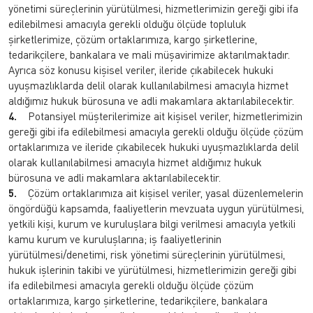
yönetimi süreçlerinin yürütülmesi, hizmetlerimizin gereği gibi ifa
edilebilmesi amacıyla gerekli olduğu ölçüde topluluk
şirketlerimize, çözüm ortaklarımıza, kargo şirketlerine,
tedarikçilere, bankalara ve mali müşavirimize aktarılmaktadır.
Ayrıca söz konusu kişisel veriler, ileride çıkabilecek hukuki
uyuşmazlıklarda delil olarak kullanılabilmesi amacıyla hizmet
aldığımız hukuk bürosuna ve adli makamlara aktarılabilecektir.
4.
Potansiyel müşterilerimize ait kişisel veriler, hizmetlerimizin
gereği gibi ifa edilebilmesi amacıyla gerekli olduğu ölçüde çözüm
ortaklarımıza ve ileride çıkabilecek hukuki uyuşmazlıklarda delil
olarak kullanılabilmesi amacıyla hizmet aldığımız hukuk
bürosuna ve adli makamlara aktarılabilecektir.
5.
Çözüm ortaklarımıza ait kişisel veriler, yasal düzenlemelerin
öngördüğü kapsamda, faaliyetlerin mevzuata uygun yürütülmesi,
yetkili kişi, kurum ve kuruluşlara bilgi verilmesi amacıyla yetkili
kamu kurum ve kuruluşlarına; iş faaliyetlerinin
yürütülmesi/denetimi, risk yönetimi süreçlerinin yürütülmesi,
hukuk işlerinin takibi ve yürütülmesi, hizmetlerimizin gereği gibi
ifa edilebilmesi amacıyla gerekli olduğu ölçüde çözüm
ortaklarımıza, kargo şirketlerine, tedarikçilere, bankalara