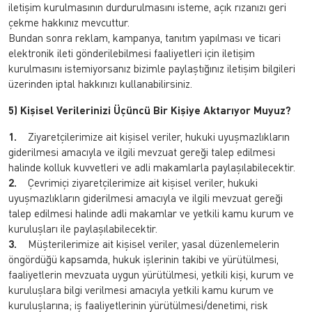
iletişim kurulmasının durdurulmasını isteme, açık rızanızı geri
çekme hakkınız mevcuttur.
Bundan sonra reklam, kampanya, tanıtım yapılması ve ticari
elektronik ileti gönderilebilmesi faaliyetleri için iletişim
kurulmasını istemiyorsanız bizimle paylaştığınız iletişim bilgileri
üzerinden iptal hakkınızı kullanabilirsiniz.
5) Kişisel Verilerinizi Üçüncü Bir Kişiye Aktarıyor Muyuz?
1.
Ziyaretçilerimize ait kişisel veriler, hukuki uyuşmazlıkların
giderilmesi amacıyla ve ilgili mevzuat gereği talep edilmesi
halinde kolluk kuvvetleri ve adli makamlarla paylaşılabilecektir.
2.
Çevrimiçi ziyaretçilerimize ait kişisel veriler, hukuki
uyuşmazlıkların giderilmesi amacıyla ve ilgili mevzuat gereği
talep edilmesi halinde adli makamlar ve yetkili kamu kurum ve
kuruluşları ile paylaşılabilecektir.
3.
Müşterilerimize ait kişisel veriler, yasal düzenlemelerin
öngördüğü kapsamda, hukuk işlerinin takibi ve yürütülmesi,
faaliyetlerin mevzuata uygun yürütülmesi, yetkili kişi, kurum ve
kuruluşlara bilgi verilmesi amacıyla yetkili kamu kurum ve
kuruluşlarına; iş faaliyetlerinin yürütülmesi/denetimi, risk